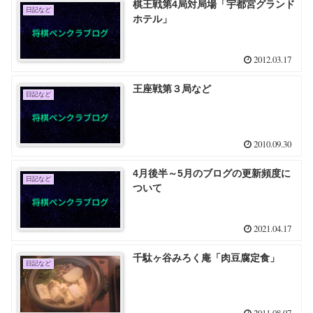
棋王戦第4局対局場「宇都宮グランド
日記など
ホテル」
2012.03.17
王座戦第３局など
日記など
2010.09.30
4月後半～5月のブログの更新頻度に
日記など
ついて
2021.04.17
千駄ヶ谷みろく庵「肉豆腐定食」
日記など