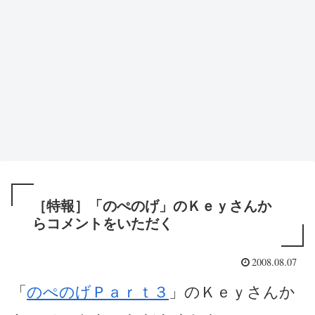
［特報］「のぺのげ」のＫｅｙさんか
らコメントをいただく
2008.08.07
「
のぺのげＰａｒｔ３
」のＫｅｙさんか