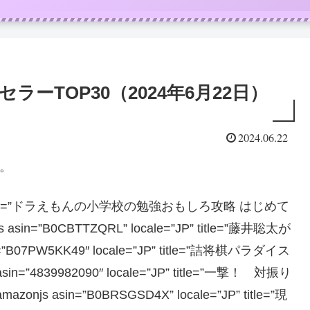
ラーTOP30（2024年6月22日）
2024.06.22
0。
e=”JP” title=”ドラえもんの小学校の勉強おもしろ攻略 はじめて
n=”B0CBTTZQRL” locale=”JP” title=”藤井聡太が
7PW5KK49″ locale=”JP” title=”詰将棋パラダイス
”4839982090″ locale=”JP” title=”一撃！ 対振り
 asin=”B0BRSGSD4X” locale=”JP” title=”現