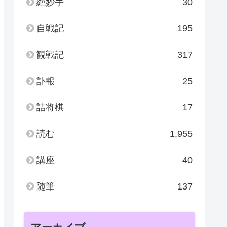
絶妙手
30
自戦記
195
観戦記
317
訃報
25
詰将棋
17
読む
1,955
講座
40
随筆
137