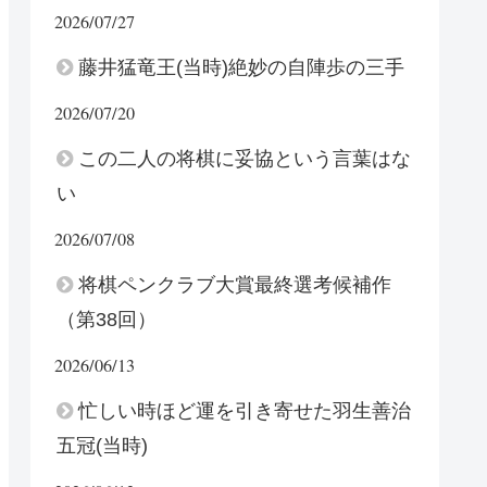
2026/07/27
藤井猛竜王(当時)絶妙の自陣歩の三手
2026/07/20
この二人の将棋に妥協という言葉はな
い
2026/07/08
将棋ペンクラブ大賞最終選考候補作
（第38回）
2026/06/13
忙しい時ほど運を引き寄せた羽生善治
五冠(当時)