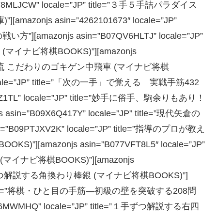
1F8MLJCW” locale=”JP” title=”３手５手詰パラダイス
njs asin=”4262101673″ locale=”JP”
amazonjs asin=”B07QV6HLTJ” locale=”JP”
イナビ将棋BOOKS)”][amazonjs
itle=”戸辺流 こだわりのゴキゲン中飛車 (マイナビ将棋
” locale=”JP” title=”「次の一手」で覚える 実戦手筋432
CZ1TL” locale=”JP” title=”妙手に俗手、駒余りもあり！
=”B09X6Q417Y” locale=”JP” title=”現代矢倉の
”B09PTJXV2K” locale=”JP” title=”指導のプロが教え
mazonjs asin=”B077VFT8L5″ locale=”JP”
イナビ将棋BOOKS)”][amazonjs
tle=”１手ずつ解説する角換わり棒銀 (マイナビ将棋BOOKS)”]
e=”JP” title=”将棋・ひと目の手筋―初級の壁を突破する208問
X6MWMHQ” locale=”JP” title=”１手ずつ解説する右四