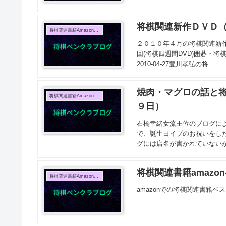
将棋関連新作ＤＶＤ
将棋関連書籍Amazon売上TOP10
２０１０年４月の将棋関連新作
回(将棋四週間DVD)囲碁・将棋チ
2010-04-27豊川孝弘の将...
焼肉・マグロの話と
将棋関連書籍Amazon売上TOP10
９日）
石橋幸緒女流王位のブログに
で、誕生日イブのお祝いをし
グには店名が書かれていないが
将棋関連書籍amazo
将棋関連書籍Amazon売上TOP10
amazonでの将棋関連書籍ベス