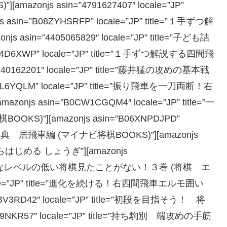
njs asin=”4791627407″ locale=”JP”
sin=”B08ZYHSRFP” locale=”JP” title=”１手ずつ解
in=”4405065829″ locale=”JP” title=”子ども詰
N4D6XWP” locale=”JP” title=”１手ずつ解説する四間飛
40162201″ locale=”JP” title=”藤井猛の攻めの基本戦
BL6YQLM” locale=”JP” title=”振り飛車を一刀両断！右
 asin=”B0CW1CGQM4″ locale=”JP” title=”一
”][amazonjs asin=”B06XNPDJPD”
り事典 居飛車編 (マイナビ将棋BOOKS)”][amazonjs
5さいからはじめる しょうぎ”][amazonjs
title=”こんなレベルの低い将棋見たことがない！３巻 (将棋 エ
 locale=”JP” title=”進化を続ける！右四間飛車エルモ囲い
BV3RD42″ locale=”JP” title=”初段を目指そう！ 将
NKR57″ locale=”JP” title=”持ち駒別 端攻めの手筋