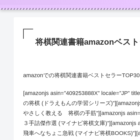
将棋関連書籍amazonベストセ
amazonでの将棋関連書籍ベストセラーTOP3
[amazonjs asin=”409253888X” local
の将棋 (ドラえもんの学習シリーズ)”][amazonjs asi
やさしく教える 将棋の手筋”][amazonjs asin=”B0
３手詰傑作選 (マイナビ将棋文庫)”][amazonjs asin=
飛車へなちょこ急戦 (マイナビ将棋BOOKS)”][amazonjs