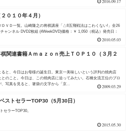
2016.09.17
（２０１０年４月）
ＤＶＤ一覧。山崎隆之の将棋講座「△8五飛戦法はこわくない!」全26
ャンネル DVD2枚組 (4WeekDVD)価格：￥ 1,050（税込）発売日：
2010.05.03
将棋関連書籍Ａｍａｚｏｎ売上ＴＯＰ１０（３月２
よると、今日はお母様の誕生日。東京一美味しいという評判の焼肉店
たとのこと。今日は、この焼肉店に迫ってみたい。石橋女流王位のブロ
、写真を見ると、箸袋の文字から「京...
2009.03.29
nベストセラーTOP30（5月30日）
トセラーTOP30。
2015.05.30