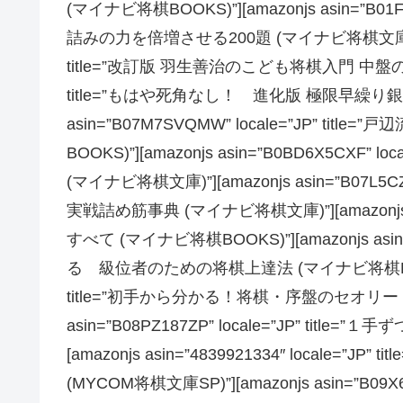
(マイナビ将棋BOOKS)”][amazonjs asin=”B0
詰みの力を倍増させる200題 (マイナビ将棋文庫)”][amazo
title=”改訂版 羽生善治のこども将棋入門 中盤の戦い方”][
title=”もはや死角なし！ 進化版 極限早繰り銀 (マ
asin=”B07M7SVQMW” locale=”JP” t
BOOKS)”][amazonjs asin=”B0BD6X5CXF
(マイナビ将棋文庫)”][amazonjs asin=”B07L5
実戦詰め筋事典 (マイナビ将棋文庫)”][amazonjs asin
すべて (マイナビ将棋BOOKS)”][amazonjs asin=
る 級位者のための将棋上達法 (マイナビ将棋BOOKS)”][a
title=”初手から分かる！将棋・序盤のセオリー (マ
asin=”B08PZ187ZP” locale=”JP” ti
[amazonjs asin=”4839921334″ local
(MYCOM将棋文庫SP)”][amazonjs asin=”B09