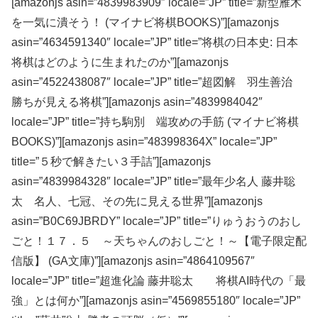
[amazonjs asin=”4839983909″ locale=”JP” title=”新型雁木
を一気に潰そう！ (マイナビ将棋BOOKS)”][amazonjs
asin=”4634591340″ locale=”JP” title=”将棋の日本史: 日本
将棋はどのように生まれたのか”][amazonjs
asin=”4522438087″ locale=”JP” title=”超図解 羽生善治
勝ちが見える将棋”][amazonjs asin=”4839984042″
locale=”JP” title=”持ち駒別 端攻めの手筋 (マイナビ将棋
BOOKS)”][amazonjs asin=”483998364X” locale=”JP”
title=”５秒で解きたい３手詰”][amazonjs
asin=”4839984328″ locale=”JP” title=”最年少名人 藤井聡
太 名人、七冠、その先に見える世界”][amazonjs
asin=”B0C69JBRDY” locale=”JP” title=”りゅうおうのおし
ごと！１７．５ ～天ちゃんのおしごと！～【電子限定配
信版】 (GA文庫)”][amazonjs asin=”4864109567″
locale=”JP” title=”超進化論 藤井聡太 将棋AI時代の「最
強」とは何か”][amazonjs asin=”4569855180″ locale=”JP”