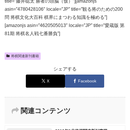
title=”藤井聡太 勝者の頭脳（仮）”][amazonjs
asin=”4780428106″ locale=”JP” title=”観る将のための200
問 将棋文化大百科 棋界にまつわる知識を極める”]
[amazonjs asin=”4620505013″ locale=”JP” title=”愛蔵版 第
81期 将棋名人戦七番勝負”]
将棋関連新刊書籍
シェアする
X
Facebook
関連コンテンツ