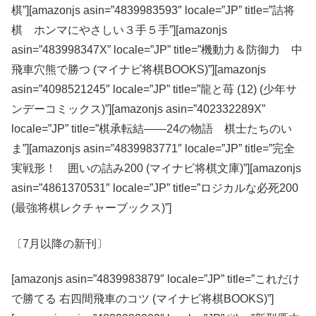
棋”][amazonjs asin=”4839983593″ locale=”JP” title=”詰将
棋 ホンマにやさしい３手５手”][amazonjs
asin=”483998347X” locale=”JP” title=”機動力＆防御力 中
飛車穴熊で勝つ (マイナビ将棋BOOKS)”][amazonjs
asin=”4098521245″ locale=”JP” title=”龍と苺 (12) (少年サ
ンデーコミックス)”][amazonjs asin=”402332289X”
locale=”JP” title=”棋承転結――24の物語 棋士たちのい
ま”][amazonjs asin=”4839983771″ locale=”JP” title=”完全
実戦形！ 囲いの詰み200 (マイナビ将棋文庫)”][amazonjs
asin=”4861370531″ locale=”JP” title=”ロジカルな必死200
(最強将棋レクチャーブックス)”]
〔7月以降の新刊〕
[amazonjs asin=”4839983879″ locale=”JP” title=”これだけ
で勝てる 右四間飛車のコツ (マイナビ将棋BOOKS)”]