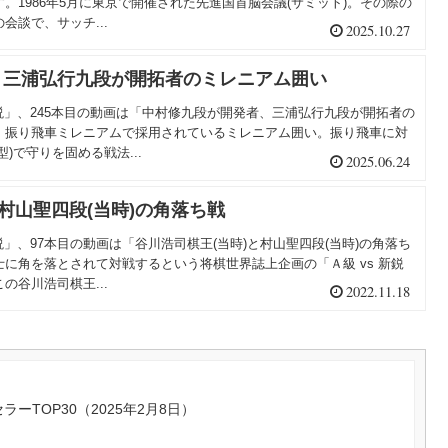
。1986年5月に東京で開催された先進国首脳会議(サミット)。その際の
会談で、サッチ...
2025.10.27
、三浦弘行九段が開拓者のミレニアム囲い
棋伝説」、245本目の動画は「中村修九段が開発者、三浦弘行九段が開拓者の
、振り飛車ミレニアムで採用されているミレニアム囲い。振り飛車に対
)で守りを固める戦法...
2025.06.24
と村山聖四段(当時)の角落ち戦
伝説」、97本目の動画は「谷川浩司棋王(当時)と村山聖四段(当時)の角落ち
に角を落とされて対戦するという将棋世界誌上企画の「Ａ級 vs 新鋭
の谷川浩司棋王...
2022.11.18
ラーTOP30（2025年2月8日）