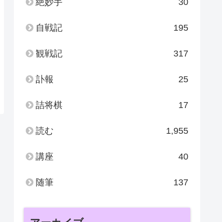
絶妙手
30
自戦記
195
観戦記
317
訃報
25
詰将棋
17
読む
1,955
講座
40
随筆
137