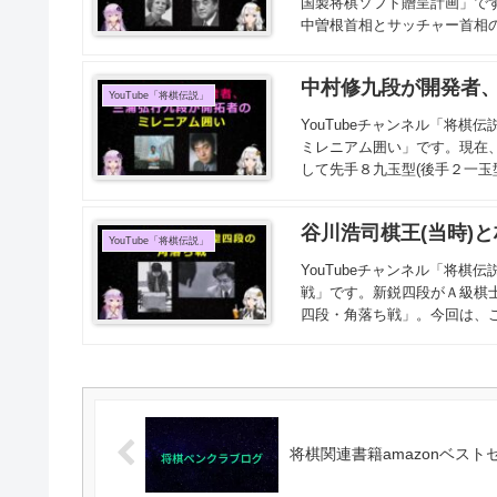
国製将棋ソフト贈呈計画」です
中曽根首相とサッチャー首相の
中村修九段が開発者
YouTube「将棋伝説」
YouTubeチャンネル「将
ミレニアム囲い」です。現在
して先手８九玉型(後手２一玉型
谷川浩司棋王(当時)
YouTube「将棋伝説」
YouTubeチャンネル「将棋
戦」です。新鋭四段がＡ級棋士
四段・角落ち戦」。今回は、こ
将棋関連書籍amazonベストセ