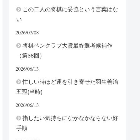
この二人の将棋に妥協という言葉はな
い
2026/07/08
将棋ペンクラブ大賞最終選考候補作
（第38回）
2026/06/13
忙しい時ほど運を引き寄せた羽生善治
五冠(当時)
2026/06/13
指したい気持ちになかなかならない好
手順