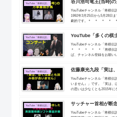
谷川浩司竜王(当時)
YouTube「将棋伝説」
YouTubeチャンネル「将棋
1992年3月25日から5月2
劇的です。＊ ＊ ＊ ＊ ＊「
YouTube「多くの
YouTube「将棋伝説」
YouTubeチャンネル「将
＊ ＊ ＊ ＊ ＊「将棋伝
ば、チャンネル登録をお願いい
佐藤康光九段「実は
YouTube「将棋伝説」
YouTubeチャンネル「将
いません』」です。「実は、ぼ
の思いは少なくとも2015年にな
サッチャー首相が断
YouTube「将棋伝説」
YouTubeチャンネル「将