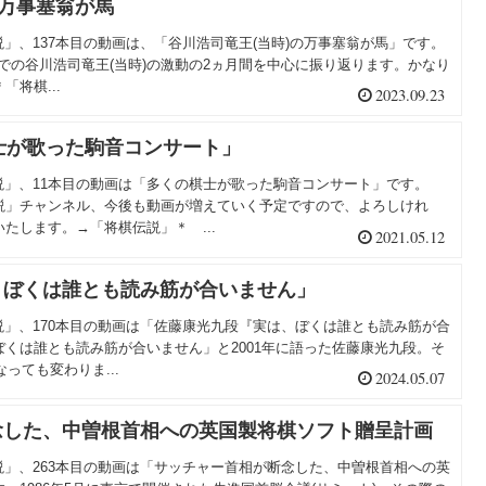
の万事塞翁が馬
伝説」、137本目の動画は、「谷川浩司竜王(当時)の万事塞翁が馬」です。
8日までの谷川浩司竜王(当時)の激動の2ヵ月間を中心に振り返ります。かなり
将棋...
2023.09.23
棋士が歌った駒音コンサート」
棋伝説」、11本目の動画は「多くの棋士が歌った駒音コンサート」です。
説」チャンネル、今後も動画が増えていく予定ですので、よろしけれ
たします。→「将棋伝説」＊ ...
2021.05.12
、ぼくは誰とも読み筋が合いません」
棋伝説」、170本目の動画は「佐藤康光九段『実は、ぼくは誰とも読み筋が合
くは誰とも読み筋が合いません」と2001年に語った佐藤康光九段。そ
っても変わりま...
2024.05.07
念した、中曽根首相への英国製将棋ソフト贈呈計画
棋伝説」、263本目の動画は「サッチャー首相が断念した、中曽根首相への英