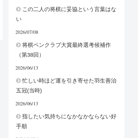
この二人の将棋に妥協という言葉はな
い
2026/07/08
将棋ペンクラブ大賞最終選考候補作
（第38回）
2026/06/13
忙しい時ほど運を引き寄せた羽生善治
五冠(当時)
2026/06/13
指したい気持ちになかなかならない好
手順