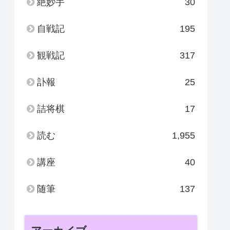
絶妙手
30
自戦記
195
観戦記
317
訃報
25
詰将棋
17
読む
1,955
講座
40
随筆
137