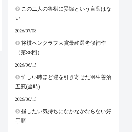
この二人の将棋に妥協という言葉はな
い
2026/07/08
将棋ペンクラブ大賞最終選考候補作
（第38回）
2026/06/13
忙しい時ほど運を引き寄せた羽生善治
五冠(当時)
2026/06/13
指したい気持ちになかなかならない好
手順