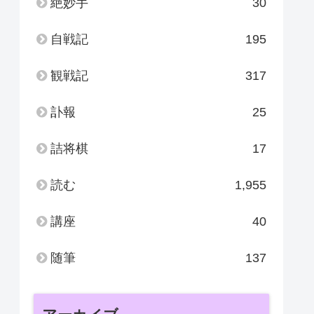
絶妙手
30
自戦記
195
観戦記
317
訃報
25
詰将棋
17
読む
1,955
講座
40
随筆
137