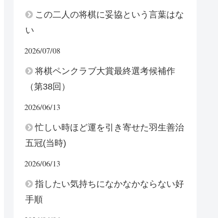
この二人の将棋に妥協という言葉はな
い
2026/07/08
将棋ペンクラブ大賞最終選考候補作
（第38回）
2026/06/13
忙しい時ほど運を引き寄せた羽生善治
五冠(当時)
2026/06/13
指したい気持ちになかなかならない好
手順