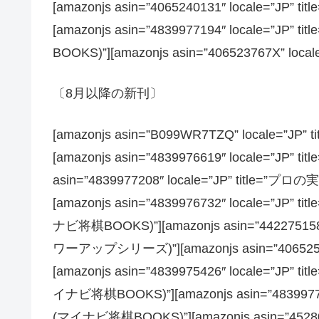
[amazonjs asin=”4065240131″ locale=”
[amazonjs asin=”4839977194″ local
BOOKS)”][amazonjs asin=”406523767X” local
〔8月以降の新刊〕
[amazonjs asin=”B099WR7TZQ” locale=”
[amazonjs asin=”4839976619″ locale=”JP
asin=”4839977208″ locale=”JP” ti
[amazonjs asin=”4839976732″ local
ナビ将棋BOOKS)”][amazonjs asin=”4422751
ワーアップシリーズ)”][amazonjs asin=”406525
[amazonjs asin=”4839975426″ locale
イナビ将棋BOOKS)”][amazonjs asin=”48399
(マイナビ将棋BOOKS)”][amazonjs asin=”4528