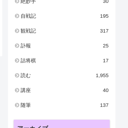
絶妙手
30
自戦記
195
観戦記
317
訃報
25
詰将棋
17
読む
1,955
講座
40
随筆
137