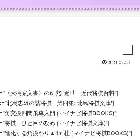
2021.07.25
=”JP” title=”〈大橋家文書〉の研究: 近世・近代将棋資料”]
=”JP” title=”北島忠雄の詰将棋 第四集: 北島将棋文庫”]
”JP” title=”角交換四間飛車入門 (マイナビ将棋BOOKS)”]
”JP” title=”将棋・ひと目の攻め (マイナビ将棋文庫)”]
”JP” title=”進化する角換わり▲4五桂 (マイナビ将棋BOOKS)”]