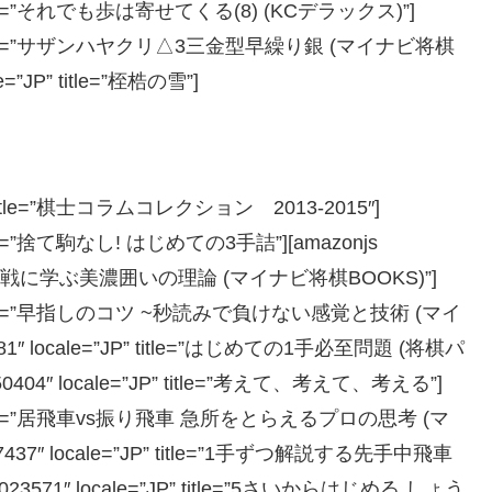
JP” title=”それでも歩は寄せてくる(8) (KCデラックス)”]
e=”JP” title=”サザンハヤクリ△3三金型早繰り銀 (マイナビ将棋
e=”JP” title=”桎梏の雪”]
JP” title=”棋士コラムコレクション 2013-2015″]
” title=”捨て駒なし! はじめての3手詰”][amazonjs
tle=”プロの実戦に学ぶ美濃囲いの理論 (マイナビ将棋BOOKS)”]
e=”JP” title=”早指しのコツ ~秒読みで負けない感覚と技術 (マイ
581″ locale=”JP” title=”はじめての1手必至問題 (将棋パ
0404″ locale=”JP” title=”考えて、考えて、考える”]
=”JP” title=”居飛車vs振り飛車 急所をとらえるプロの思考 (マ
77437″ locale=”JP” title=”1手ずつ解説する先手中飛車
023571″ locale=”JP” title=”5さいからはじめる しょう