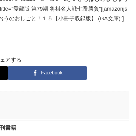
=”JP” title=”愛蔵版 第79期 将棋名人戦七番勝負”][amazonjs
tle=”りゅうおうのおしごと！１５【小冊子収録版】 (GA文庫)”]
ェアする
Facebook
新刊書籍