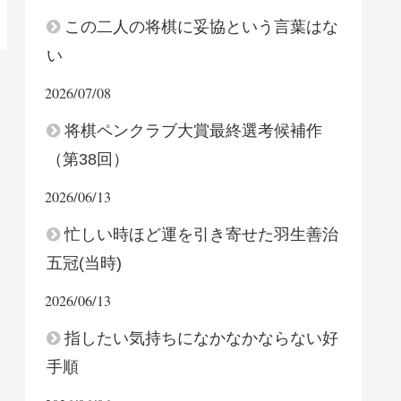
この二人の将棋に妥協という言葉はな
い
2026/07/08
将棋ペンクラブ大賞最終選考候補作
（第38回）
2026/06/13
忙しい時ほど運を引き寄せた羽生善治
五冠(当時)
2026/06/13
指したい気持ちになかなかならない好
手順