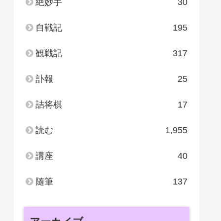
絶妙手
30
自戦記
195
観戦記
317
訃報
25
詰将棋
17
読む
1,955
講座
40
随筆
137