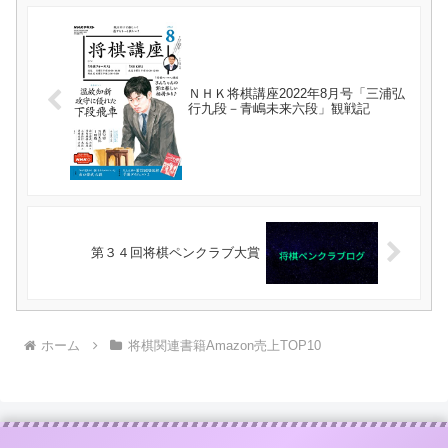
ＮＨＫ将棋講座2022年8月号「三浦弘
行九段－青嶋未来六段」観戦記
第３４回将棋ペンクラブ大賞
ホーム
将棋関連書籍Amazon売上TOP10