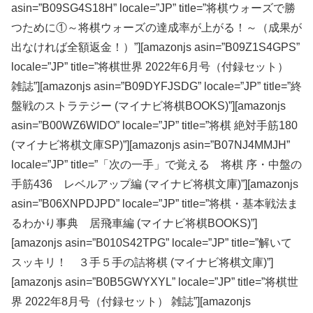
asin=”B09SG4S18H” locale=”JP” title=”将棋ウォーズで勝
つために①～将棋ウォーズの達成率が上がる！～（成果が
出なければ全額返金！）”][amazonjs asin=”B09Z1S4GPS”
locale=”JP” title=”将棋世界 2022年6月号（付録セット）
雑誌”][amazonjs asin=”B09DYFJSDG” locale=”JP” title=”終
盤戦のストラテジー (マイナビ将棋BOOKS)”][amazonjs
asin=”B00WZ6WIDO” locale=”JP” title=”将棋 絶対手筋180
(マイナビ将棋文庫SP)”][amazonjs asin=”B07NJ4MMJH”
locale=”JP” title=”「次の一手」で覚える 将棋 序・中盤の
手筋436 レベルアップ編 (マイナビ将棋文庫)”][amazonjs
asin=”B06XNPDJPD” locale=”JP” title=”将棋・基本戦法ま
るわかり事典 居飛車編 (マイナビ将棋BOOKS)”]
[amazonjs asin=”B010S42TPG” locale=”JP” title=”解いて
スッキリ！ ３手５手の詰将棋 (マイナビ将棋文庫)”]
[amazonjs asin=”B0B5GWYXYL” locale=”JP” title=”将棋世
界 2022年8月号（付録セット） 雑誌”][amazonjs