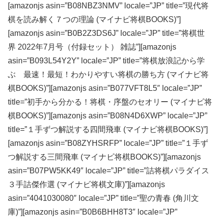
[amazonjs asin=”B08NBZ3NMV” locale=”JP” title=”現代将
棋を読み解く７つの理論 (マイナビ将棋BOOKS)”]
[amazonjs asin=”B0B2Z3DS6J” locale=”JP” title=”将棋世
界 2022年7月号（付録セット） 雑誌”][amazonjs
asin=”B093L54Y2Y” locale=”JP” title=”将棋放浪記から学
ぶ 最速！最短！わかりやすい将棋の勝ち方 (マイナビ将
棋BOOKS)”][amazonjs asin=”B077VFT8L5″ locale=”JP”
title=”初手から分かる！将棋・序盤のセオリー (マイナビ将
棋BOOKS)”][amazonjs asin=”B08N4D6XWP” locale=”JP”
title=”１手ずつ解説する四間飛車 (マイナビ将棋BOOKS)”]
[amazonjs asin=”B08ZYHSRFP” locale=”JP” title=”１手ず
つ解説する三間飛車 (マイナビ将棋BOOKS)”][amazonjs
asin=”B07PW5KK49″ locale=”JP” title=”詰将棋パラダイス
３手詰傑作選 (マイナビ将棋文庫)”][amazonjs
asin=”4041030080″ locale=”JP” title=”聖の青春 (角川文
庫)”][amazonjs asin=”B0B6BHH8T3″ locale=”JP”