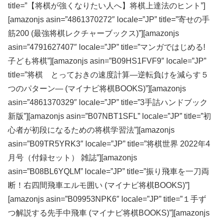
title=”【将棋が強くなりたい人へ】将棋上達法のヒント”]
[amazonjs asin=”4861370272″ locale=”JP” title=”寄せの手
筋200 (最強将棋レクチャーブックス)”][amazonjs
asin=”4791627407″ locale=”JP” title=”マンガではじめる!
子ども将棋”][amazonjs asin=”B09HS1FVF9″ locale=”JP”
title=”将棋 とっておきの速度計算―逆転負けを減らす５
つのパターン― (マイナビ将棋BOOKS)”][amazonjs
asin=”4861370329″ locale=”JP” title=”3手詰ハンドブック
新版”][amazonjs asin=”B07NBT1SFL” locale=”JP” title=”初
心者が初段になるための将棋学習法”][amazonjs
asin=”B09TR5YRK3″ locale=”JP” title=”将棋世界 2022年4
月号（付録セット） 雑誌”][amazonjs
asin=”B08BL6YQLM” locale=”JP” title=”振り飛車を一刀両
断！右四間飛車エルモ囲い (マイナビ将棋BOOKS)”]
[amazonjs asin=”B09953NPK6″ locale=”JP” title=”１手ず
つ解説する先手中飛車 (マイナビ将棋BOOKS)”][amazonjs