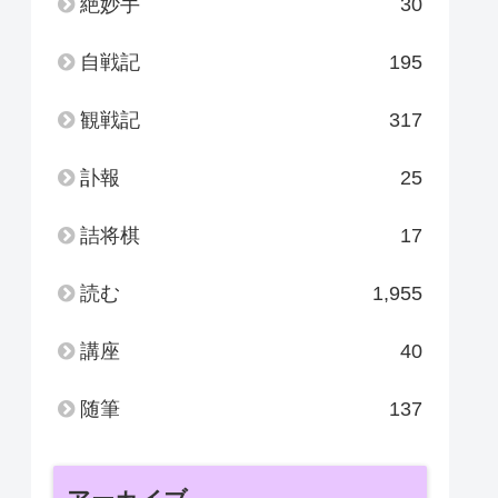
絶妙手
30
自戦記
195
観戦記
317
訃報
25
詰将棋
17
読む
1,955
講座
40
随筆
137