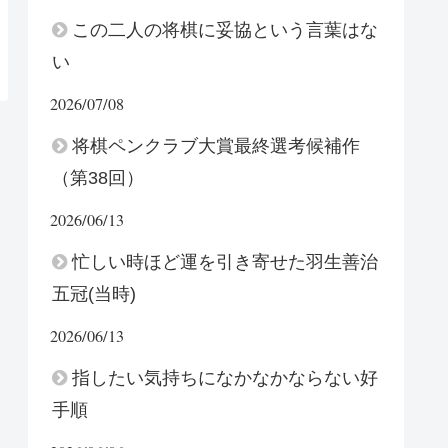
この二人の将棋に妥協という言葉はな
い
2026/07/08
将棋ペンクラブ大賞最終選考候補作
（第38回）
2026/06/13
忙しい時ほど運を引き寄せた羽生善治
五冠(当時)
2026/06/13
指したい気持ちになかなかならない好
手順