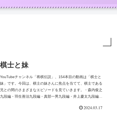
棋士と妹
YouTubeチャンネル「将棋伝説」、154本目の動画は「棋士と
妹」です。今回は、棋士の妹さんに焦点を当てて、棋士である
兄との間のさまざまなエピソードを見ていきます。・森内俊之
九段編・羽生善治九段編・真部一男九段編・井上慶太九段編・
内藤國雄...
2024.03.17