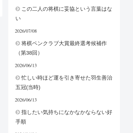
この二人の将棋に妥協という言葉はな
い
2026/07/08
将棋ペンクラブ大賞最終選考候補作
（第38回）
2026/06/13
忙しい時ほど運を引き寄せた羽生善治
五冠(当時)
2026/06/13
指したい気持ちになかなかならない好
手順