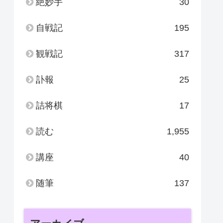
絶妙手
30
自戦記
195
観戦記
317
訃報
25
詰将棋
17
読む
1,955
講座
40
随筆
137