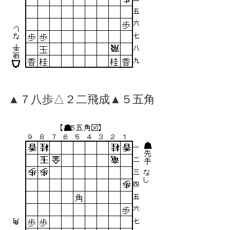
▲７八歩△２二飛成▲５五角