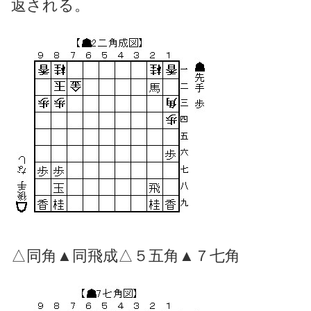
返される。
△同角▲同飛成△５五角▲７七角