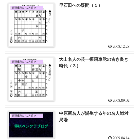
早石田への疑問（１）
振飛車党の古き良き時代
2008.12.28
大山名人の芸―振飛車党の古き良き
振飛車党の古き良き時代
時代（３）
2008.09.02
中原新名人が誕生する年の名人戦対
振飛車党の古き良き時代
局場
2009.04.14