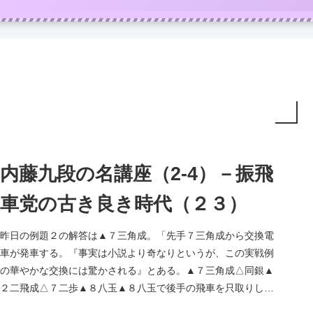
内藤九段の名講座（2-4）－振飛
車党の古き良き時代（２３）
昨日の例題２の解答は▲７三角成。「先手７三角成から交換電
車が発車する。『事実は小説より奇なりというが、この実戦例
の華やかな交換には驚かされる』とある。▲７三角成△同銀▲
２二飛成△７二歩▲８八玉▲８八玉で後手の飛車を只取りした
が、△４四角の王...