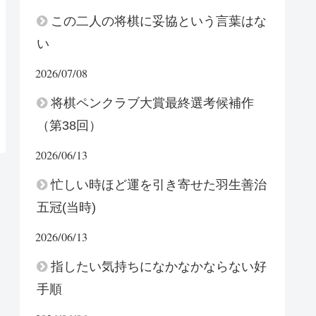
この二人の将棋に妥協という言葉はな
い
2026/07/08
将棋ペンクラブ大賞最終選考候補作
（第38回）
2026/06/13
忙しい時ほど運を引き寄せた羽生善治
五冠(当時)
2026/06/13
指したい気持ちになかなかならない好
手順