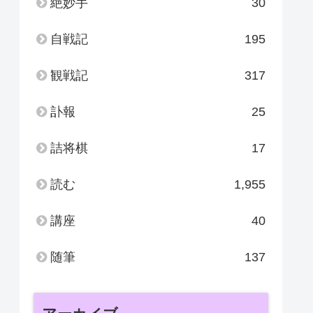
絶妙手
30
自戦記
195
観戦記
317
訃報
25
詰将棋
17
読む
1,955
講座
40
随筆
137