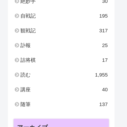
絶妙手
30
自戦記
195
観戦記
317
訃報
25
詰将棋
17
読む
1,955
講座
40
随筆
137