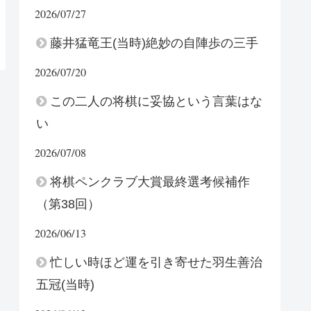
2026/07/27
藤井猛竜王(当時)絶妙の自陣歩の三手
2026/07/20
この二人の将棋に妥協という言葉はな
い
2026/07/08
将棋ペンクラブ大賞最終選考候補作
（第38回）
2026/06/13
忙しい時ほど運を引き寄せた羽生善治
五冠(当時)