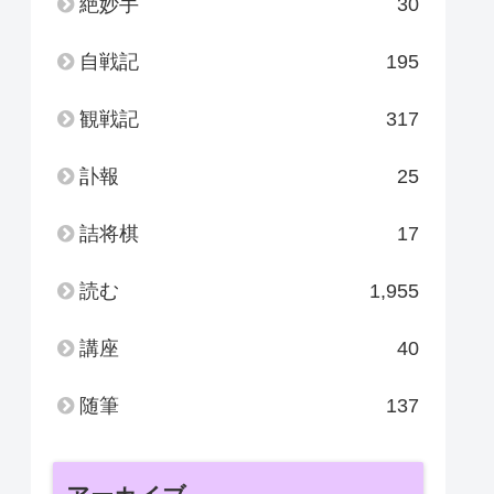
絶妙手
30
自戦記
195
観戦記
317
訃報
25
詰将棋
17
読む
1,955
講座
40
随筆
137