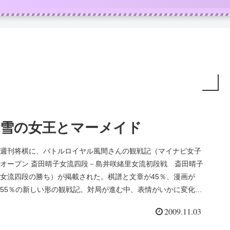
雪の女王とマーメイド
週刊将棋に、バトルロイヤル風間さんの観戦記（マイナビ女子
オープン 斎田晴子女流四段－島井咲緒里女流初段戦 斎田晴子
女流四段の勝ち）が掲載された。棋譜と文章が45％、漫画が
55％の新しい形の観戦記。対局が進む中、表情がいかに変化す
るか、局面に...
2009.11.03