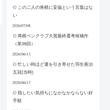
この二人の将棋に妥協という言葉はな
い
2026/07/08
将棋ペンクラブ大賞最終選考候補作
（第38回）
2026/06/13
忙しい時ほど運を引き寄せた羽生善治
五冠(当時)
2026/06/13
指したい気持ちになかなかならない好
手順