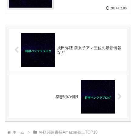
2014.02.08
成田弥穂 前女子アマ王位の最新情報
など
感想戦の個性
ホーム
将棋関連書籍Amazon売上TOP10