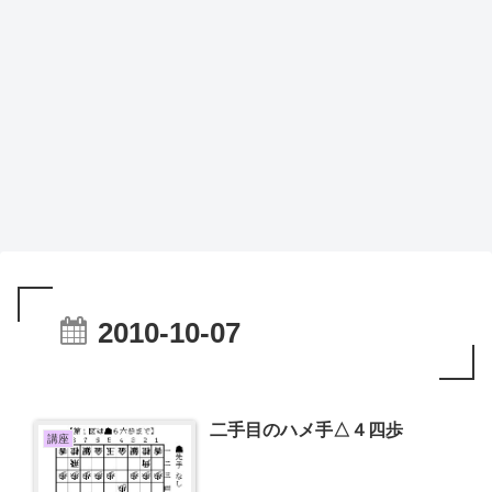
2010-10-07
二手目のハメ手△４四歩
講座