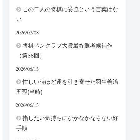
この二人の将棋に妥協という言葉はな
い
2026/07/08
将棋ペンクラブ大賞最終選考候補作
（第38回）
2026/06/13
忙しい時ほど運を引き寄せた羽生善治
五冠(当時)
2026/06/13
指したい気持ちになかなかならない好
手順