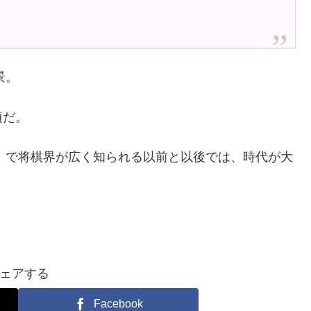
景。
頃だ。
年）で将棋界が広く知られる以前と以後では、時代が大
ェアする
Facebook