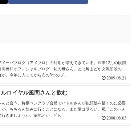
アメーバブログ（アメブロ）の利用が増えてきている。昨年12月の段階
は高橋和オフィシャルブログ「坊の母さん」と北尾まどか女流初段の
が、今年に入ってから次の3つのブ...
2009.08.21
トルロイヤル風間さんと飲む
さんと会う。将棋ペンクラブ会報でバトルさんが似顔絵を描くのに必要
たが、もちろん飲みに行くことになる。まだ陽は明るい。私「このへん
きましょうか。築地とか」ﾊﾞﾄ...
2008.08.03