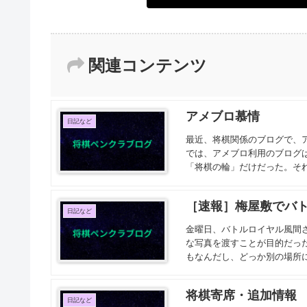
関連コンテンツ
アメブロ慕情
日記など
最近、将棋関係のブログで、
では、アメブロ利用のブログ
「将棋の輪」だけだった。それ
［速報］梅屋敷でバ
日記など
金曜日、バトルロイヤル風間
な写真を渡すことが目的だっ
もなんだし、どっか別の場所に行
将棋寄席・追加情報
日記など