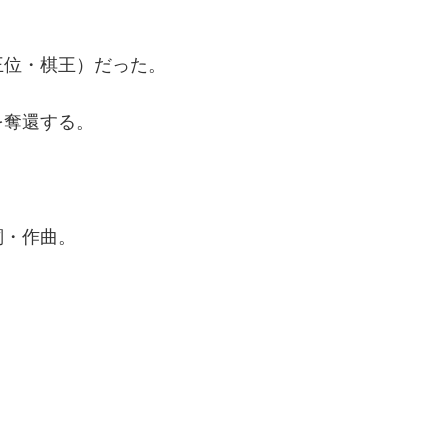
王位・棋王）だった。
を奪還する。
詞・作曲。