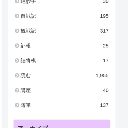
絶妙手
30
自戦記
195
観戦記
317
訃報
25
詰将棋
17
読む
1,955
講座
40
随筆
137