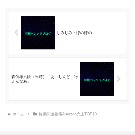
しみじみ・ほのぼの
森信雄六段（当時）「あ～しんど、冴
えんなあ」
ホーム
将棋関連書籍Amazon売上TOP10