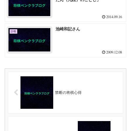
2014.09.16
池崎和記さん
訃報
2009.12.08
禁断の将棋心得