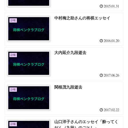
2015.01.31
中村梅之助さんの将棋エッセイ
訃報
2016.01.20
大内延介九段逝去
訃報
2017.06.26
関根茂九段逝去
訃報
2017.02.22
山口洋子さんのエッセイ「酔ってく
訃報
だん（九段）のごとし」