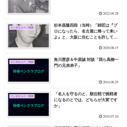
2022.09.28
杉本昌隆四段（当時）「師匠は『プ
インタビュー・対談
ロになったら、名古屋に帰って来い
よ』と、大阪に住むことを許してく
れました。今、名古屋にいるのは、
2020.08.15
その約束を守っているんです」
角川歴彦＆中原誠 対談「我ら高柳一
インタビュー・対談
門の兄弟弟子」
2014.08.29
「名人を守るのと、順位戦で挑戦者
インタビュー・対談
になるのとでは、どちらが大変です
か」
2019.07.10