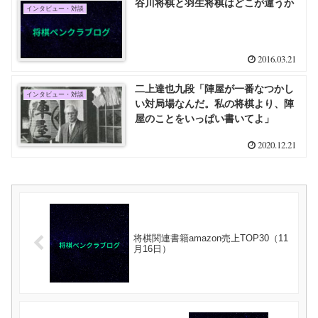
谷川将棋と羽生将棋はどこが違うか
インタビュー・対談
2016.03.21
二上達也九段「陣屋が一番なつかし
インタビュー・対談
い対局場なんだ。私の将棋より、陣
屋のことをいっぱい書いてよ」
2020.12.21
将棋関連書籍amazon売上TOP30（11
月16日）