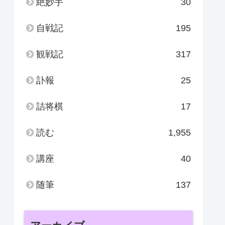
絶妙手
30
自戦記
195
観戦記
317
訃報
25
詰将棋
17
読む
1,955
講座
40
随筆
137