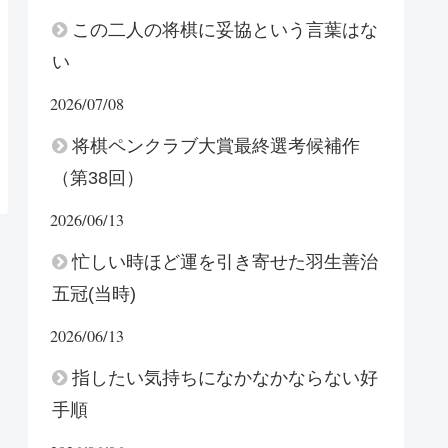
この二人の将棋に妥協という言葉はな
い
2026/07/08
将棋ペンクラブ大賞最終選考候補作
（第38回）
2026/06/13
忙しい時ほど運を引き寄せた羽生善治
五冠(当時)
2026/06/13
指したい気持ちになかなかならない好
手順