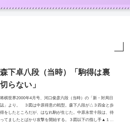
森下卓八段（当時）「駒得は裏
切らない」
将棋世界2000年4月号、河口俊彦六段（当時）の「新・対局日
誌」より。 ３図は中原得意の戦型。森下八段が△３四金と歩
得をしたところだが、はなれ駒が生じた。中原永世十段は、待
ってましたとばかり攻撃を開始する。３図以下の指し手▲１五
歩△同歩▲同...