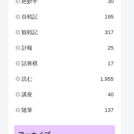
絶妙手
30
自戦記
195
観戦記
317
訃報
25
詰将棋
17
読む
1,955
講座
40
随筆
137