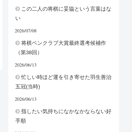
この二人の将棋に妥協という言葉はな
い
2026/07/08
将棋ペンクラブ大賞最終選考候補作
（第38回）
2026/06/13
忙しい時ほど運を引き寄せた羽生善治
五冠(当時)
2026/06/13
指したい気持ちになかなかならない好
手順