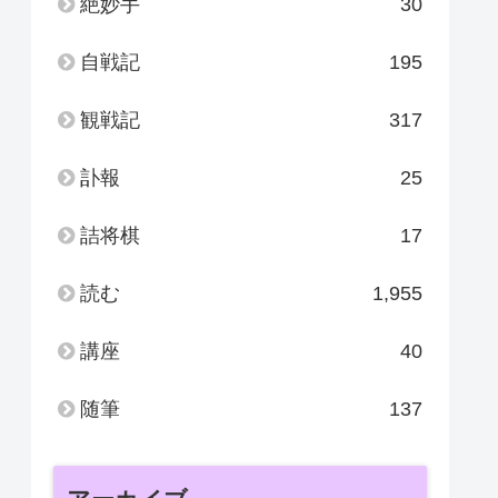
絶妙手
30
自戦記
195
観戦記
317
訃報
25
詰将棋
17
読む
1,955
講座
40
随筆
137