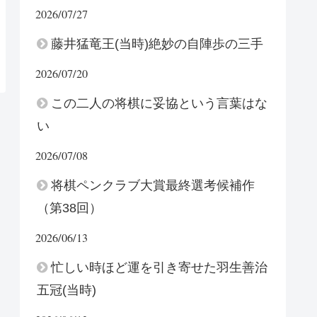
2026/07/27
藤井猛竜王(当時)絶妙の自陣歩の三手
2026/07/20
この二人の将棋に妥協という言葉はな
い
2026/07/08
将棋ペンクラブ大賞最終選考候補作
（第38回）
2026/06/13
忙しい時ほど運を引き寄せた羽生善治
五冠(当時)