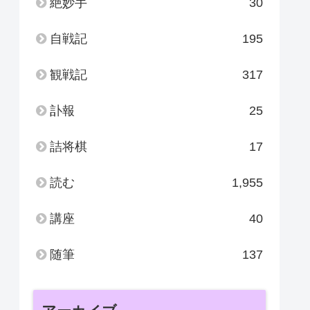
絶妙手
30
自戦記
195
観戦記
317
訃報
25
詰将棋
17
読む
1,955
講座
40
随筆
137