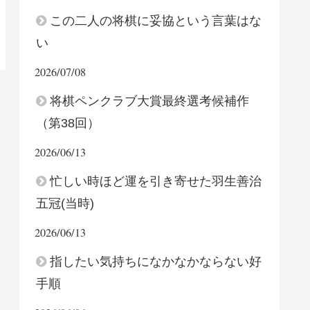
この二人の将棋に妥協という言葉はな
い
2026/07/08
将棋ペンクラブ大賞最終選考候補作
（第38回）
2026/06/13
忙しい時ほど運を引き寄せた羽生善治
五冠(当時)
2026/06/13
指したい気持ちになかなかならない好
手順