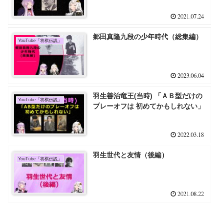
2021.07.24
郷田真隆九段の少年時代（総集編）
YouTube「将棋伝説」
2023.06.04
羽生善治竜王(当時) 「ＡＢ型だけの
YouTube「将棋伝説」
プレーオフは 初めてかもしれない」
2022.03.18
羽生世代と友情（後編）
YouTube「将棋伝説」
2021.08.22