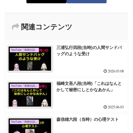
関連コンテンツ
三浦弘行四段(当時)の人間サンドバ
YouTube「将棋伝説」
ッグのような受け
2026.03.08
福崎文吾八段(当時)「これはなんと
YouTube「将棋伝説」
かして秘密にしとかなあかん」
2025.06.03
森信雄六段（当時）の心理テスト
YouTube「将棋伝説」