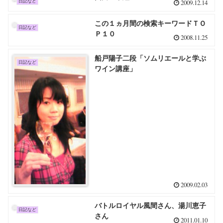
2009.12.14
日記など
この１ヵ月間の検索キーワードＴＯ
日記など
Ｐ１０
2008.11.25
船戸陽子二段「ソムリエールと学ぶ
日記など
ワイン講座」
2009.02.03
バトルロイヤル風間さん、湯川恵子
日記など
さん
2011.01.10