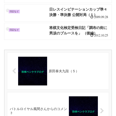
日レスインビテーションカップ準々
日記など
決勝・準決勝 公開対局（１）
2009.09.28
将棋文化検定受検日記「調布の街に
日記など
男涙のブルースを」 （後編）
2012.10.25
原田泰夫九段（５）
バトルロイヤル風間さんからのコメン
ト