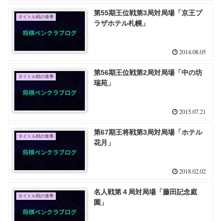
第55期王位戦第3局対局場「京王プ
タイトル戦の食事
ラザホテル札幌」
2014.08.05
第56期王位戦第2局対局場「中の坊
タイトル戦の食事
瑞苑」
2015.07.21
第67期王将戦第3局対局場「ホテル
タイトル戦の食事
花月」
2018.02.02
名人戦第４局対局場「藤田記念庭
タイトル戦の食事
園」