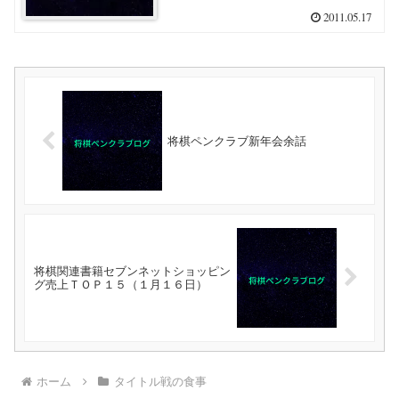
2011.05.17
将棋ペンクラブ新年会余話
将棋関連書籍セブンネットショッピン
グ売上ＴＯＰ１５（１月１６日）
ホーム
タイトル戦の食事