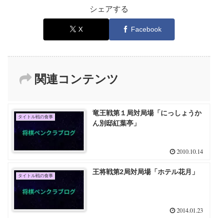
シェアする
X
Facebook
関連コンテンツ
竜王戦第１局対局場「にっしょうか
タイトル戦の食事
ん別邸紅葉亭」
2010.10.14
王将戦第2局対局場「ホテル花月」
タイトル戦の食事
2014.01.23