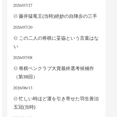
2026/07/27
藤井猛竜王(当時)絶妙の自陣歩の三手
2026/07/20
この二人の将棋に妥協という言葉はな
い
2026/07/08
将棋ペンクラブ大賞最終選考候補作
（第38回）
2026/06/13
忙しい時ほど運を引き寄せた羽生善治
五冠(当時)