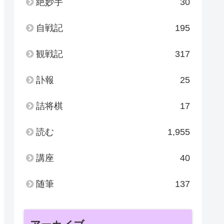
絶妙手
30
自戦記
195
観戦記
317
訃報
25
詰将棋
17
読む
1,955
講座
40
随筆
137