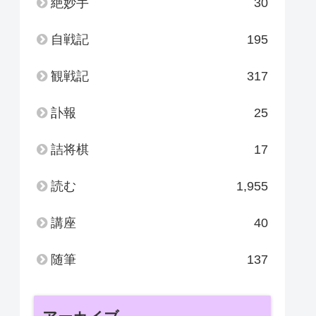
絶妙手
30
自戦記
195
観戦記
317
訃報
25
詰将棋
17
読む
1,955
講座
40
随筆
137