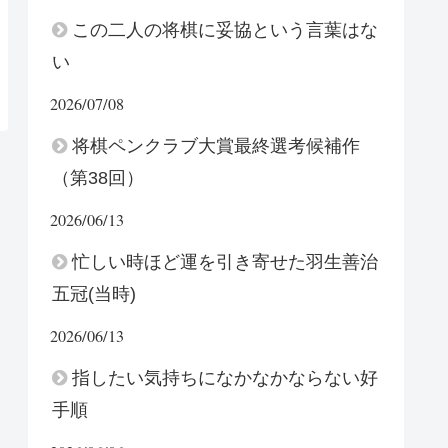
この二人の将棋に妥協という言葉はな
い
2026/07/08
将棋ペンクラブ大賞最終選考候補作
（第38回）
2026/06/13
忙しい時ほど運を引き寄せた羽生善治
五冠(当時)
2026/06/13
指したい気持ちになかなかならない好
手順