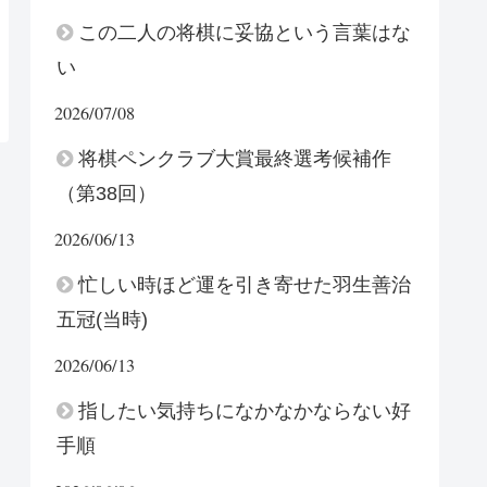
この二人の将棋に妥協という言葉はな
い
2026/07/08
将棋ペンクラブ大賞最終選考候補作
（第38回）
2026/06/13
忙しい時ほど運を引き寄せた羽生善治
五冠(当時)
2026/06/13
指したい気持ちになかなかならない好
手順