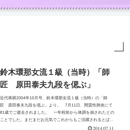
鈴木環那女流１級（当時）「師
匠 原田泰夫九段を偲ぶ」
近代将棋2004年10月号、鈴木環那女流１級（当時）の「師
匠 原田泰夫九段を偲ぶ」より。 7月11日、間質性肺炎にて
81歳でご逝去されました。 一年程前から体調を崩されたとの
ことでした。まだまだお元気でこれからもご活躍されるとばか
り思ってい...
2014.07.11