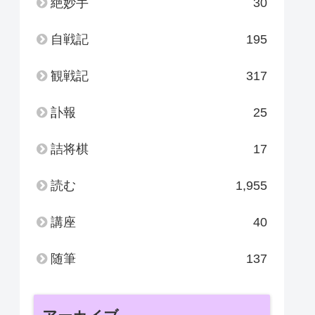
絶妙手
30
自戦記
195
観戦記
317
訃報
25
詰将棋
17
読む
1,955
講座
40
随筆
137