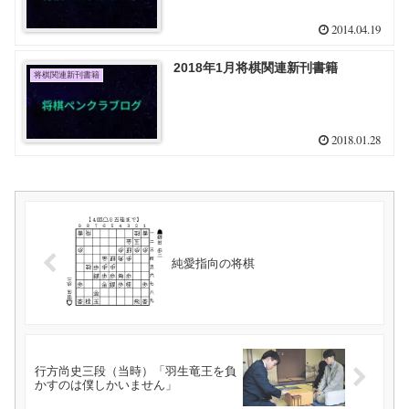
2014.04.19
2018年1月将棋関連新刊書籍
将棋関連新刊書籍
2018.01.28
純愛指向の将棋
行方尚史三段（当時）「羽生竜王を負
かすのは僕しかいません」