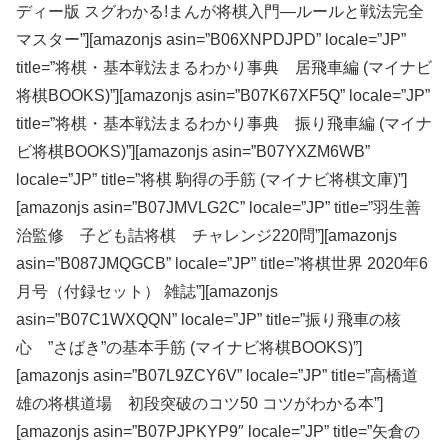
ディー版 スグわかる!まんが将棋入門―ルールと戦法完全
マスター”][amazonjs asin=”B06XNPDJPD” locale=”JP”
title=”将棋・基本戦法まるわかり事典 居飛車編 (マイナビ
将棋BOOKS)”][amazonjs asin=”B07K67XF5Q” locale=”JP”
title=”将棋・基本戦法まるわかり事典 振り飛車編 (マイナ
ビ将棋BOOKS)”][amazonjs asin=”B07YXZM6WB”
locale=”JP” title=”将棋 駒得の手筋 (マイナビ将棋文庫)”]
[amazonjs asin=”B07JMVLG2C” locale=”JP” title=”羽生善
治監修 子ども詰将棋 チャレンジ220問”][amazonjs
asin=”B087JMQGCB” locale=”JP” title=”将棋世界 2020年6
月号（付録セット） 雑誌”][amazonjs
asin=”B07C1WXQQN” locale=”JP” title=”振り飛車の核
心 ”さばき”の基本手筋 (マイナビ将棋BOOKS)”]
[amazonjs asin=”B07L9ZCY6V” locale=”JP” title=”高橋道
雄の将棋道場 初段突破のコツ50 コツがわかる本”]
[amazonjs asin=”B07PJPKYP9″ locale=”JP” title=”矢倉の