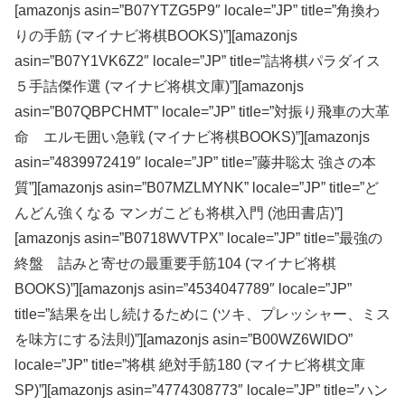
[amazonjs asin=”B07YTZG5P9″ locale=”JP” title=”角換わ
りの手筋 (マイナビ将棋BOOKS)”][amazonjs
asin=”B07Y1VK6Z2″ locale=”JP” title=”詰将棋パラダイス
５手詰傑作選 (マイナビ将棋文庫)”][amazonjs
asin=”B07QBPCHMT” locale=”JP” title=”対振り飛車の大革
命 エルモ囲い急戦 (マイナビ将棋BOOKS)”][amazonjs
asin=”4839972419″ locale=”JP” title=”藤井聡太 強さの本
質”][amazonjs asin=”B07MZLMYNK” locale=”JP” title=”ど
んどん強くなる マンガこども将棋入門 (池田書店)”]
[amazonjs asin=”B0718WVTPX” locale=”JP” title=”最強の
終盤 詰みと寄せの最重要手筋104 (マイナビ将棋
BOOKS)”][amazonjs asin=”4534047789″ locale=”JP”
title=”結果を出し続けるために (ツキ、プレッシャー、ミス
を味方にする法則)”][amazonjs asin=”B00WZ6WIDO”
locale=”JP” title=”将棋 絶対手筋180 (マイナビ将棋文庫
SP)”][amazonjs asin=”4774308773″ locale=”JP” title=”ハン