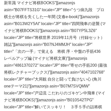
新常識 マイナビ将棋BOOKS”][amazonjs
asin=”B07FFTS31G” locale=”JP” title=”うつ病九段 プロ
棋士が将棋を失くした一年間 (文春e-book)”][amazonjs
asin=”B013W2Y5AI” locale=”JP” title=”四間飛車の逆襲 (マ
イナビ将棋BOOKS)”][amazonjs asin=”B07YP5L3Z6″
locale=”JP” title=”将棋世界 2019年11月号（付録セット）
雑誌”][amazonjs asin=”B07NJ4MMJH” locale=”JP”
title=”「次の一手」で覚える 将棋 序・中盤の手筋436
レベルアップ編 (マイナビ将棋文庫)”][amazonjs
asin=”4861370272″ locale=”JP” title=”寄せの手筋200 (最強
将棋レクチャーブックス)”][amazonjs asin=”4047102768″
locale=”JP” title=”大局観 自分と闘って負けない心 (角川
oneテーマ21)”][amazonjs asin=”B07M7SVQMW”
locale=”JP” title=”戸辺流 こだわりのゴキゲン中飛車 (マイ
ナビ将棋BOOKS)”][amazonjs asin=”B010S42TPG”
locale=”JP” title=”解いてスッキリ！ ３手５手の詰将棋