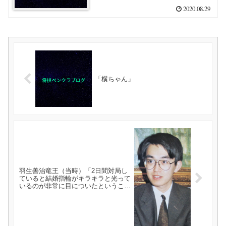
2020.08.29
「横ちゃん」
羽生善治竜王（当時）「2日間対局し
ていると結婚指輪がキラキラと光って
いるのが非常に目についたということ
はありますね」