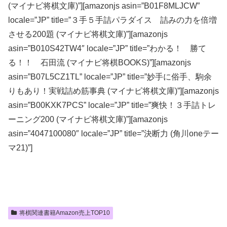
(マイナビ将棋文庫)”][amazonjs asin=”B01F8MLJCW”
locale=”JP” title=”３手５手詰パラダイス 詰みの力を倍増
させる200題 (マイナビ将棋文庫)”][amazonjs
asin=”B010S42TW4″ locale=”JP” title=”わかる！ 勝て
る！！ 石田流 (マイナビ将棋BOOKS)”][amazonjs
asin=”B07L5CZ1TL” locale=”JP” title=”妙手に俗手、駒余
りもあり！実戦詰め筋事典 (マイナビ将棋文庫)”][amazonjs
asin=”B00KXK7PCS” locale=”JP” title=”爽快！３手詰トレ
ーニング200 (マイナビ将棋文庫)”][amazonjs
asin=”4047100080″ locale=”JP” title=”決断力 (角川oneテー
マ21)”]
将棋関連書籍Amazon売上TOP10