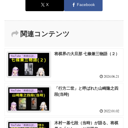
X
Facebook
関連コンテンツ
将棋界の大旦那 七條兼三物語（２）
YouTube「将棋伝説」
2024.06.21
「行方二世」と呼ばれた山崎隆之四
YouTube「将棋伝説」
段(当時)
2022.01.02
木村一基七段（当時）が語る、将棋
YouTube「将棋伝説」