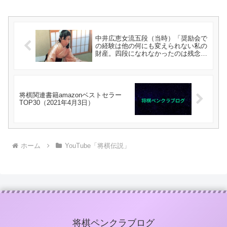
中井広恵女流五段（当時）「奨励会で
の経験は他の何にも変えられない私の
財産。四段になれなかったのは残念だ
けど、またちゃんと別に目標ができた
から」
将棋関連書籍amazonベストセラー
TOP30（2021年4月3日）
ホーム
YouTube「将棋伝説」
将棋ペンクラブログ