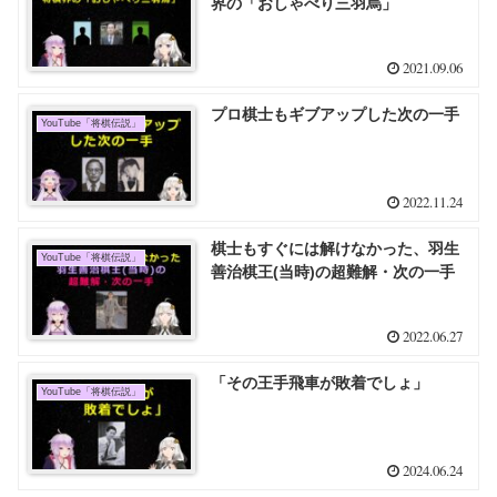
界の「おしゃべり三羽烏」
2021.09.06
プロ棋士もギブアップした次の一手
YouTube「将棋伝説」
2022.11.24
棋士もすぐには解けなかった、羽生
YouTube「将棋伝説」
善治棋王(当時)の超難解・次の一手
2022.06.27
「その王手飛車が敗着でしょ」
YouTube「将棋伝説」
2024.06.24