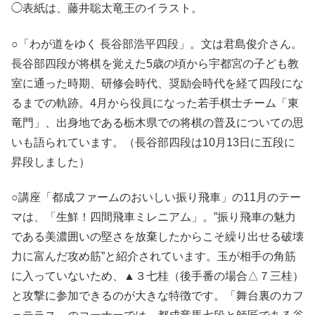
◯表紙は、藤井聡太竜王のイラスト。
○「わが道をゆく 長谷部浩平四段」。文は君島俊介さん。
長谷部四段が将棋を覚えた5歳の頃から宇都宮の子ども教
室に通った時期、研修会時代、奨励会時代を経て四段にな
るまでの軌跡。4月から役員になった若手棋士チーム「東
竜門」、出身地である栃木県での将棋の普及についての思
いも語られています。（長谷部四段は10月13日に五段に
昇段しました）
○講座「都成ファームのおいしい振り飛車」の11月のテー
マは、「生鮮！四間飛車ミレニアム」。”振り飛車の魅力
である美濃囲いの堅さを放棄したからこそ繰り出せる破壊
力に富んだ攻め筋”と紹介されています。玉が相手の角筋
に入っていないため、▲３七桂（後手番の場合△７三桂）
と攻撃に参加できるのが大きな特徴です。「舞台裏のカフ