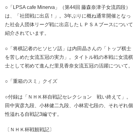
○「LPSA cafe Minerva」（第44回 藤森奈津子女流四段）
は、「社団戦に出店！」。3年ぶりに概ね通常開催となっ
た社会人団体リーグ戦に出店したＬＰＳＡブースについて
紹介されています。
○「将棋記者のヒソヒソ話」は内田晶さんの「トップ棋士
を苦しめた女流五冠の実力」。タイトル戦の本戦に女流棋
士として初めて進んだ里見香奈女流五冠の活躍について。
○「重箱のスミ」クイズ
○付録は「ＮＨＫ杯自戦記セレクション 戦い終えて」。
田中寅彦九段、小林健二九段、小林宏七段の、それぞれ個
性溢れる自戦記3編です。
〔ＮＨＫ杯戦観戦記〕