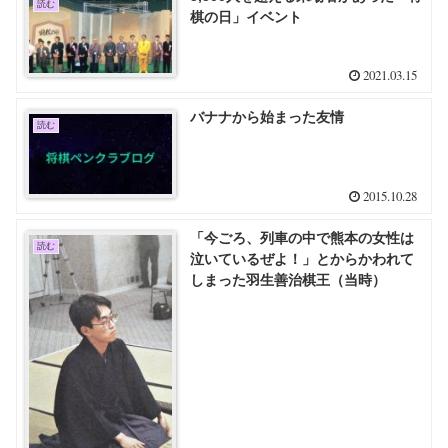
読む
棋の日」イベント
2021.03.15
バナナから始まった友情
読む
2015.10.28
「今ごろ、列車の中で熊本の女性は
読む
泣いているぜよ！」とからかわれて
しまった羽生善治棋王（当時）