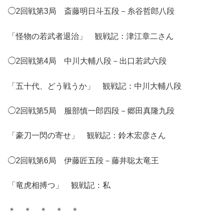
◯2回戦第3局 斎藤明日斗五段－糸谷哲郎八段
「怪物の若武者退治」 観戦記：津江章二さん
◯2回戦第4局 中川大輔八段－出口若武六段
「五十代、どう戦うか」 観戦記：中川大輔八段
◯2回戦第5局 服部慎一郎四段－郷田真隆九段
「豪刀一閃の寄せ」 観戦記：鈴木宏彦さん
◯2回戦第6局 伊藤匠五段－藤井聡太竜王
「竜虎相搏つ」 観戦記：私
＊ ＊ ＊ ＊ ＊