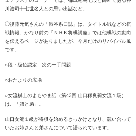
ェテラス」のコーナーでは、都成竜馬七段と師匠である谷
川浩司十七世名人との思い出話など。
◯後藤元気さんの「渋谷系日誌」は、タイトル戦などの棋
戦情報。かなり前の『ＮＨＫ将棋講座』では他棋戦の動向
を伝えるページがありましたが、今月だけのリバイバル風
です。
○段・級位認定 次の一手問題
○おたよりの広場
○女流棋士のよもやま話（第43回 山口稀良莉女流１級）
は、「姉と弟」。
山口女流１級が将棋を始めるきっかけとなり、競い合って
いたお姉さんと弟さんについて語られています。