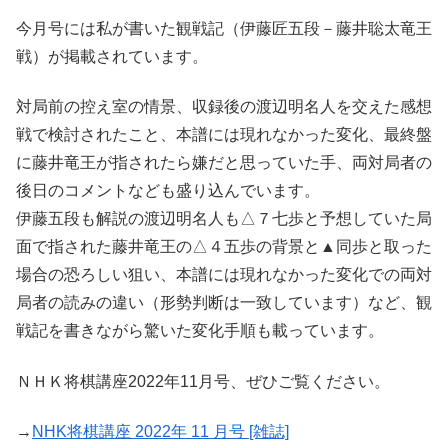
今月号には私が書いた観戦記（伊藤匠五段－藤井聡太竜王
戦）が掲載されています。
対局前の控え室の情景、収録後の渡辺明名人を交えた感想
戦で検討されたこと、本譜には現れなかった変化、最終盤
に藤井竜王が指されたら嫌だと思っていた手、両対局者の
後日のコメントなども盛り込んでいます。
伊藤五段も解説の渡辺明名人も△７七歩と予想していた局
面で指された藤井竜王の△４五歩の背景と▲同歩と取った
場合の恐ろしい狙い、本譜には現れなかった変化での両対
局者の読みの違い（形勢判断は一致しています）など、観
戦記を書きながら驚いた変化手順も載っています。
ＮＨＫ将棋講座2022年11月号、ぜひご覧ください。
→
NHK将棋講座 2022年 11 月号 [雑誌]