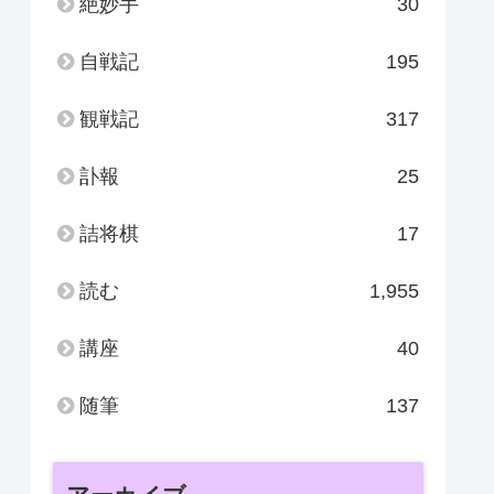
絶妙手
30
自戦記
195
観戦記
317
訃報
25
詰将棋
17
読む
1,955
講座
40
随筆
137