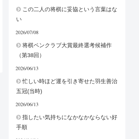
この二人の将棋に妥協という言葉はな
い
2026/07/08
将棋ペンクラブ大賞最終選考候補作
（第38回）
2026/06/13
忙しい時ほど運を引き寄せた羽生善治
五冠(当時)
2026/06/13
指したい気持ちになかなかならない好
手順