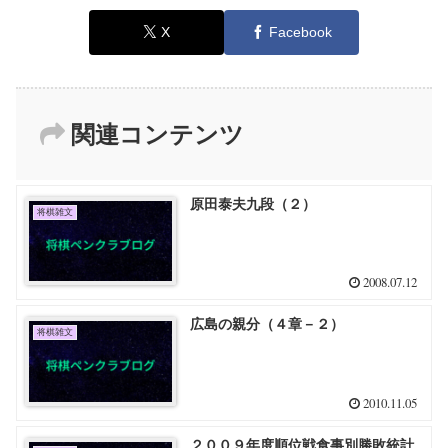
X
Facebook
関連コンテンツ
原田泰夫九段（２）
将棋雑文
2008.07.12
広島の親分（４章－２）
将棋雑文
2010.11.05
２００９年度順位戦食事別勝敗統計