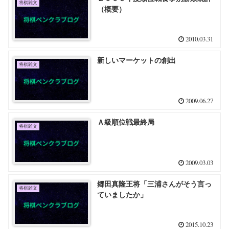
将棋雑文
（概要）
2010.03.31
新しいマーケットの創出
将棋雑文
2009.06.27
Ａ級順位戦最終局
将棋雑文
2009.03.03
郷田真隆王将「三浦さんがそう言っ
将棋雑文
ていましたか」
2015.10.23