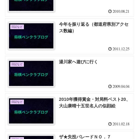
2010.08.21
今年を振り返る（都道府県別アクセ
日記など
ス数編）
2011.12.25
湯川家へ遊びに行く
日記など
2009.04.04
2010年獲得賞金・対局料ベスト20、
日記など
大山康晴十五世名人の似顔絵
2011.02.18
ザ★失投パレードＮＯ．７