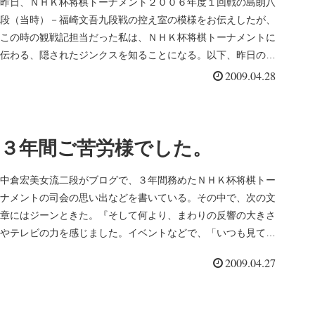
昨日、ＮＨＫ杯将棋トーナメント２００６年度１回戦の島朗八
段（当時）－福崎文吾九段戦の控え室の模様をお伝えしたが、
この時の観戦記担当だった私は、ＮＨＫ杯将棋トーナメントに
伝わる、隠されたジンクスを知ることになる。以下、昨日の観
戦記の続き。＝＝...
2009.04.28
３年間ご苦労様でした。
中倉宏美女流二段がブログで、３年間務めたＮＨＫ杯将棋トー
ナメントの司会の思い出などを書いている。その中で、次の文
章にはジーンときた。『そして何より、まわりの反響の大きさ
やテレビの力を感じました。イベントなどで、「いつも見てま
すよ」と声をかけ...
2009.04.27