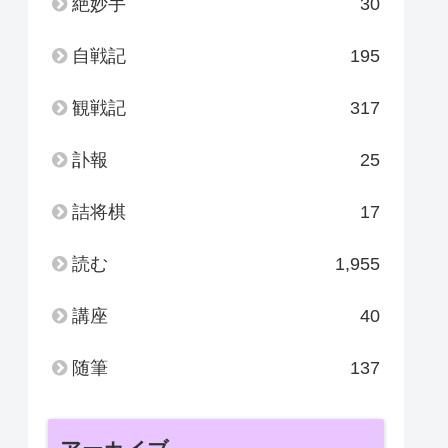
絶妙手
30
自戦記
195
観戦記
317
訃報
25
詰将棋
17
読む
1,955
講座
40
随筆
137