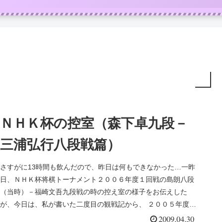
ＮＨＫ杯の控室（森下卓九段－
三浦弘行八段戦篇）
さすがに13時間も飲んだので、昨日は何もできなかった…一昨
日、ＮＨＫ杯将棋トーナメント２００６年度１回戦の島朗八段
（当時）－福崎文吾九段戦の時の控え室の様子をお伝えした
が、今日は、私が書いた二度目の観戦記から、 ２００５年度
準々決勝の森下卓...
2009.04.30