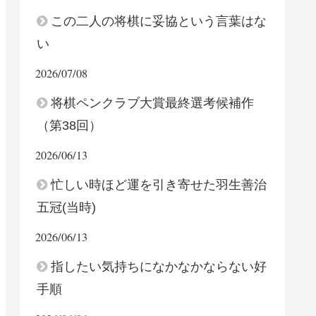
この二人の将棋に妥協という言葉はな
い
2026/07/08
将棋ペンクラブ大賞最終選考候補作
（第38回）
2026/06/13
忙しい時ほど運を引き寄せた羽生善治
五冠(当時)
2026/06/13
指したい気持ちになかなかならない好
手順