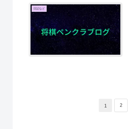
日記など
2
1