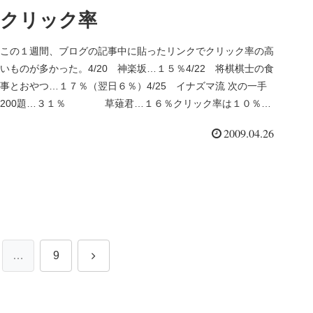
クリック率
この１週間、ブログの記事中に貼ったリンクでクリック率の高
いものが多かった。4/20 神楽坂…１５％4/22 将棋棋士の食
事とおやつ…１７％（翌日６％）4/25 イナズマ流 次の一手
200題…３１％ 草薙君…１６％クリック率は１０％を
超...
2009.04.26
次
…
9
へ