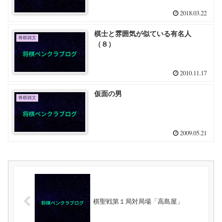
2018.03.22
棋士と雰囲気が似ている有名人
将棋雑文
（８）
2010.11.17
仮面の男
将棋雑文
2009.05.21
棋聖戦第１局対局場「高島屋」