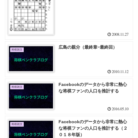
2008.11.27
広島の親分（最終章−最終回）
将棋雑文
2010.11.12
Facebookのデータから非常に熱心
将棋雑文
な将棋ファンの人口を推計する
2016.05.10
Facebookのデータから非常に熱心
将棋雑文
な将棋ファンの人口を推計する（２
０１８年版）