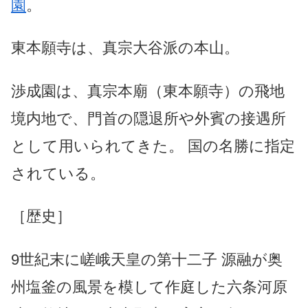
園
。
東本願寺は、真宗大谷派の本山。
渉成園は、真宗本廟（東本願寺）の飛地
境内地で、門首の隠退所や外賓の接遇所
として用いられてきた。 国の名勝に指定
されている。
［歴史］
9世紀末に嵯峨天皇の第十二子 源融が奥
州塩釜の風景を模して作庭した六条河原