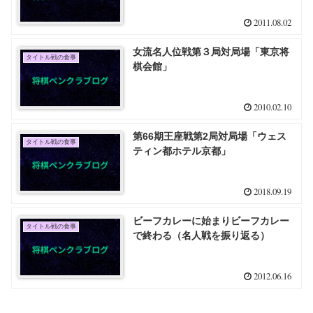
2011.08.02
女流名人位戦第３局対局場「東京将
タイトル戦の食事
棋会館」
2010.02.10
第66期王座戦第2局対局場「ウェス
タイトル戦の食事
ティン都ホテル京都」
2018.09.19
ビーフカレーに始まりビーフカレー
タイトル戦の食事
で終わる（名人戦を振り返る）
2012.06.16