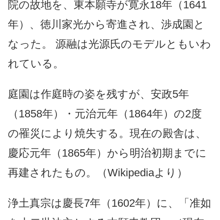
院の故地を、東本願寺が寛永18年（1641
年）、徳川家光から寄進され、渉成園と
なった。 源融は光源氏のモデルともいわ
れている。
庭園は作庭時の姿を残すが、安政5年
（1858年）・元治元年（1864年）の2度
の罹災により焼失する。現在の殿舎は、
慶応元年（1865年）から明治初期までに
再建されたもの。（Wikipediaより）
浄土真宗は慶長7年（1602年）に、「准如