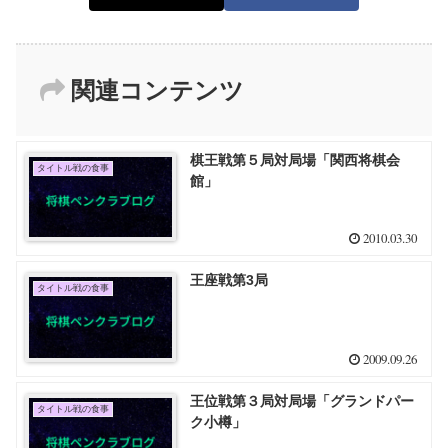
関連コンテンツ
棋王戦第５局対局場「関西将棋会
タイトル戦の食事
館」
2010.03.30
王座戦第3局
タイトル戦の食事
2009.09.26
王位戦第３局対局場「グランドパー
タイトル戦の食事
ク小樽」