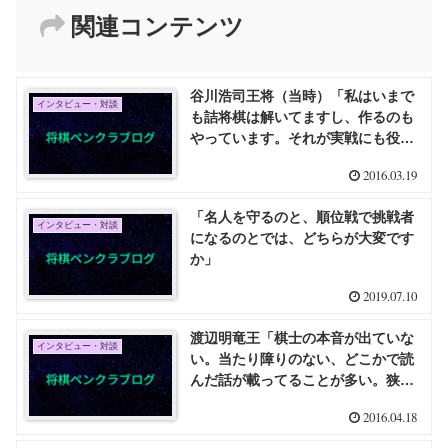
関連コンテンツ
谷川浩司王将（当時）「私はいまで
インタビュー・対談
も詰将棋は解いてますし、作るのも
やっています。それが実戦にも役に
立っていると思いますけどね。ただ
2016.03.19
棋譜を並べるのと比べると、ちょっ
と非効率的かなという気はします
「名人を守るのと、順位戦で挑戦者
が」
インタビュー・対談
になるのとでは、どちらが大変です
か」
2019.07.10
渡辺明竜王「棋士の本音が出ていな
インタビュー・対談
い。当たり障りのない、どこかで読
んだ話が載ってることが多い。狭い
プロの世界だから本音を言うと損す
2016.04.18
るからでしょうが、ファンはもっと
棋士の本当の姿を知りたいはず」