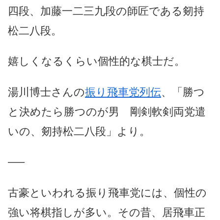
四段、加藤一二三九段の師匠である剱持
松二八段。
嬉しくなるくらい個性的な棋士だ。
湯川博士さんの
振り飛車党列伝
、「勝つ
と決めたら勝つのが男 剛剣軟剣両党遣
いの、剱持松二八段」より。
—–
古豪といわれる振り飛車党には、個性の
強い将棋指しが多い。その昔、居飛車正