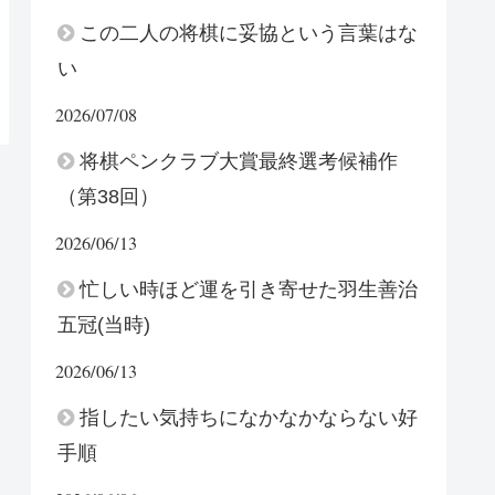
この二人の将棋に妥協という言葉はな
い
2026/07/08
将棋ペンクラブ大賞最終選考候補作
（第38回）
2026/06/13
忙しい時ほど運を引き寄せた羽生善治
五冠(当時)
2026/06/13
指したい気持ちになかなかならない好
手順