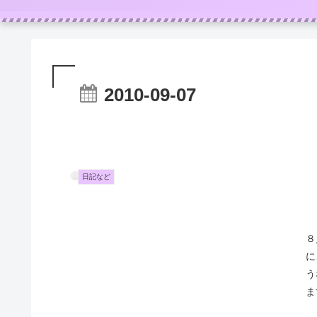
2010-09-07
日記など
８
に
う
ま
20