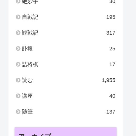
絶妙手
30
自戦記
195
観戦記
317
訃報
25
詰将棋
17
読む
1,955
講座
40
随筆
137