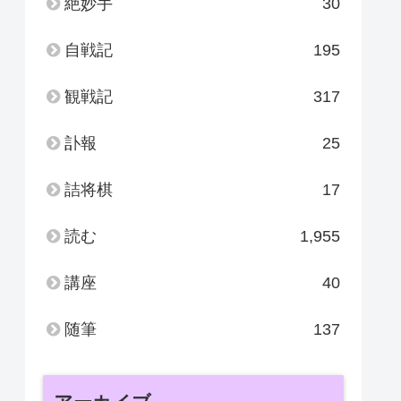
絶妙手
30
自戦記
195
観戦記
317
訃報
25
詰将棋
17
読む
1,955
講座
40
随筆
137