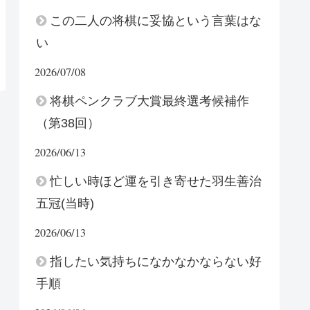
この二人の将棋に妥協という言葉はな
い
2026/07/08
将棋ペンクラブ大賞最終選考候補作
（第38回）
2026/06/13
忙しい時ほど運を引き寄せた羽生善治
五冠(当時)
2026/06/13
指したい気持ちになかなかならない好
手順