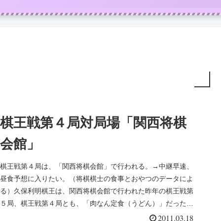
棋王戦第４局対局場「関西将棋
会館」
棋王戦第４局は、「関西将棋会館」で行われる。→中継早速、
昼食予想に入りたい。（将棋棋士の食事とおやつのデータによ
る）久保利明棋王は、関西将棋会館で行われた昨年の棋王戦第
５局、棋王戦第４局とも、「肉なん定食（うどん）」だった。
また、関西将棋会...
2011.03.18