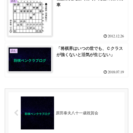
読む
車
2012.12.26
「将棋界はいつの世でも、Ｃクラス
読む
が強くないと活気が生じない」
2018.07.19
原田泰夫八十一歳祝賀会