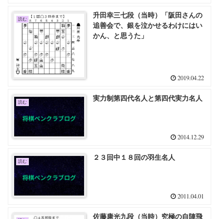
升田幸三七段（当時）「阪田さんの
読む
追善会で、銀を泣かせるわけにはい
かん、と思うた」
2019.04.22
実力制第四代名人と第四代実力名人
読む
2014.12.29
２３回中１８回の羽生名人
読む
2011.04.01
佐藤康光九段（当時）究極の自陣飛