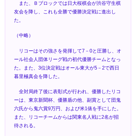
また、Ｂブロックでは日大桜棋会が渋谷守生棋
友会を降し、これも全勝で優勝決定戦に進出し
た。
（中略）
リコーはその強さを発揮して7－0と圧勝し、オ
ール社会人団体リーグ戦の初代優勝チームとなっ
た。また、3位決定戦はオール東大が5－2で西日
暮里極真会を降した。
全対局終了後に表彰式が行われ、優勝したリコ
ーは、東京新聞杯、優勝盾の他、副賞として団鬼
六氏から鬼六賞9万円、および米1俵を手にした。
また、リコーチームからは関東名人戦に2名が招
待される。