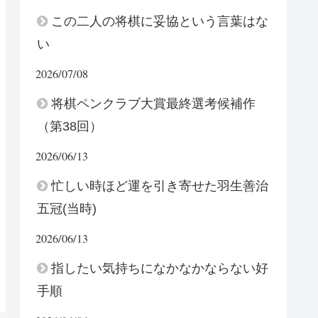
この二人の将棋に妥協という言葉はな
い
2026/07/08
将棋ペンクラブ大賞最終選考候補作
（第38回）
2026/06/13
忙しい時ほど運を引き寄せた羽生善治
五冠(当時)
2026/06/13
指したい気持ちになかなかならない好
手順