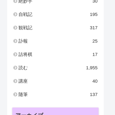
絶妙手
30
自戦記
195
観戦記
317
訃報
25
詰将棋
17
読む
1,955
講座
40
随筆
137