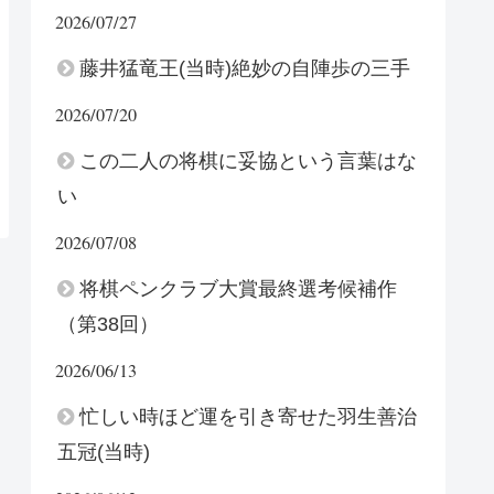
2026/07/27
藤井猛竜王(当時)絶妙の自陣歩の三手
2026/07/20
この二人の将棋に妥協という言葉はな
い
2026/07/08
将棋ペンクラブ大賞最終選考候補作
（第38回）
2026/06/13
忙しい時ほど運を引き寄せた羽生善治
五冠(当時)