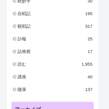
絶妙手
30
自戦記
195
観戦記
317
訃報
25
詰将棋
17
読む
1,955
講座
40
随筆
137