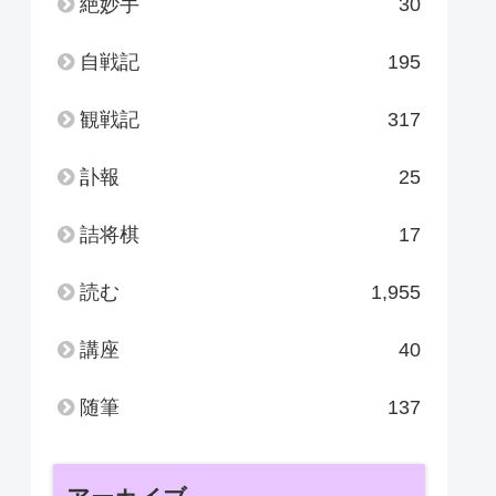
絶妙手
30
自戦記
195
観戦記
317
訃報
25
詰将棋
17
読む
1,955
講座
40
随筆
137