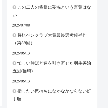
この二人の将棋に妥協という言葉はな
い
2026/07/08
将棋ペンクラブ大賞最終選考候補作
（第38回）
2026/06/13
忙しい時ほど運を引き寄せた羽生善治
五冠(当時)
2026/06/13
指したい気持ちになかなかならない好
手順