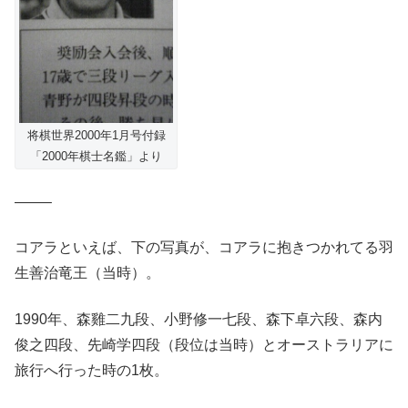
将棋世界2000年1月号付録
「2000年棋士名鑑」より
——–
コアラといえば、下の写真が、コアラに抱きつかれてる羽
生善治竜王（当時）。
1990年、森雞二九段、小野修一七段、森下卓六段、森内
俊之四段、先崎学四段（段位は当時）とオーストラリアに
旅行へ行った時の1枚。