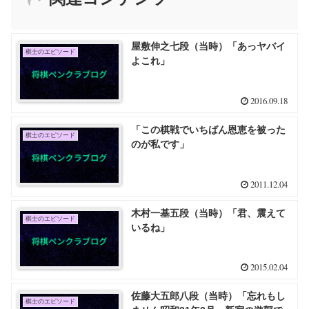
屋敷伸之七段（当時）「あっヤバイ
棋士のエピソード
よこれ」
2016.09.18
「この棋戦でいちばん恩恵を被った
棋士のエピソード
のが私です」
2011.12.04
木村一基五段（当時）「君、震えて
棋士のエピソード
いるね」
2015.02.04
佐藤大五郎八段（当時）「忘れもし
棋士のエピソード