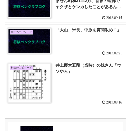
ません昭和31年2月、新宿の遊郭で
ヤクザとケンカしたことがあるんで
すよ」
2018.09.15
「大山、米長、中原を質問攻め！」
棋士のエピソード
2015.02.21
井上慶太五段（当時）の妹さん「ウ
棋士のエピソード
ソやろ」
2013.08.16