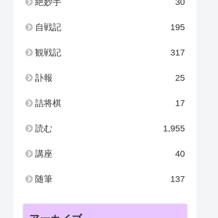
絶妙手
30
自戦記
195
観戦記
317
訃報
25
詰将棋
17
読む
1,955
講座
40
随筆
137