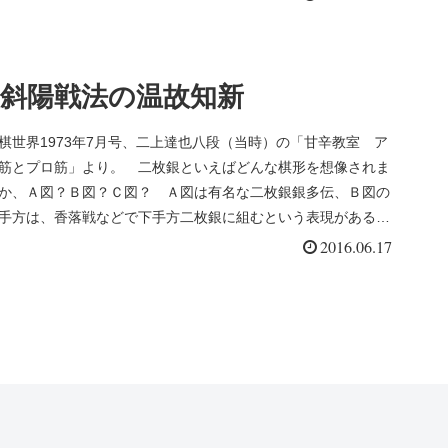
斜陽戦法の温故知新
棋世界1973年7月号、二上達也八段（当時）の「甘辛教室 ア
筋とプロ筋」より。 二枚銀といえばどんな棋形を想像されま
か、Ａ図？Ｂ図？Ｃ図？ Ａ図は有名な二枚銀銀多伝、Ｂ図の
手方は、香落戦などで下手方二枚銀に組むという表現があるか
...
2016.06.17