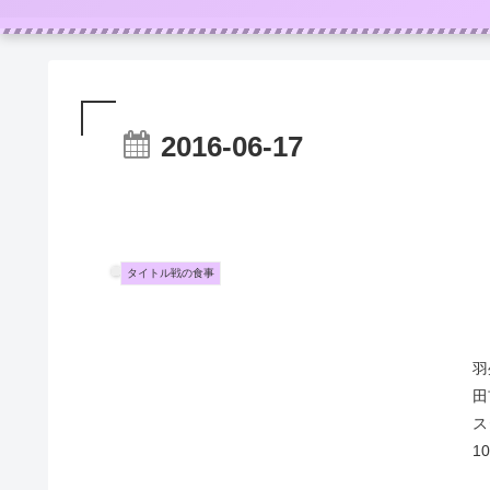
2016-06-17
タイトル戦の食事
羽
田
ス
1
内