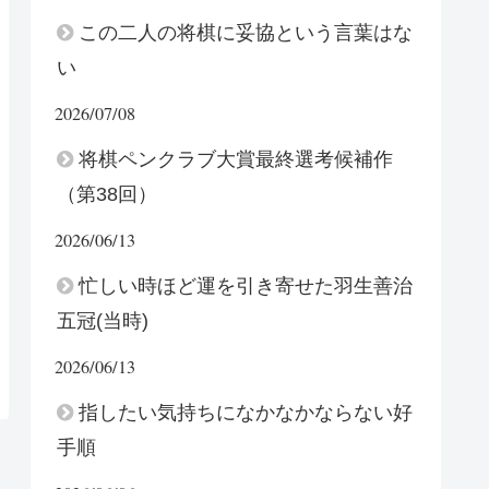
この二人の将棋に妥協という言葉はな
い
2026/07/08
将棋ペンクラブ大賞最終選考候補作
（第38回）
2026/06/13
忙しい時ほど運を引き寄せた羽生善治
五冠(当時)
2026/06/13
指したい気持ちになかなかならない好
手順